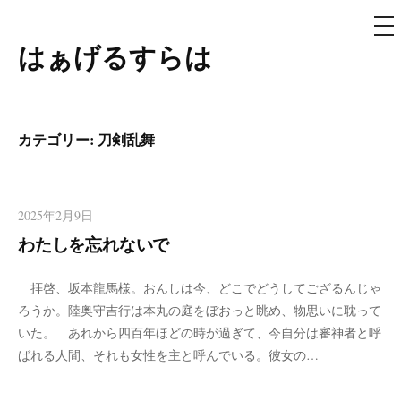
メ
ニ
ュ
はぁげるすらは
コ
ー
ン
テ
ン
カテゴリー:
刀剣乱舞
ツ
へ
ス
2025年2月9日
キ
わたしを忘れないで
ッ
プ
拝啓、坂本龍馬様。おんしは今、どこでどうしてござるんじゃ
ろうか。陸奥守吉行は本丸の庭をぼおっと眺め、物思いに耽って
いた。 あれから四百年ほどの時が過ぎて、今自分は審神者と呼
ばれる人間、それも女性を主と呼んでいる。彼女の…