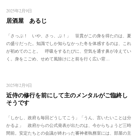
2025年2月9日
居酒屋 あるじ
「さっぶ！ いや、さっ、ぶ！」 笹貫がこの身を得たのは、夏
の盛りだった。知識でしか知らなかった冬を体感するのは、これ
が初めてのこと。 呼吸をするたびに、空気を通す鼻が冷えてい
く。身をこごめ、せめて風除けにと前を行く広い背…
2025年2月9日
近侍の修行を前にして主のメンタルがご臨終し
そうです
「しかし、政府も毎回どうしてこう」「うん、言いたいことは分
かるよ」 政府からの公式発表が出たのは、今からちょうど三時
間前。安定たちとの会議が終わった審神者執務室には、部屋の主