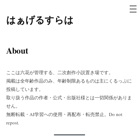
メ
ニ
ュ
はぁげるすらは
コ
ー
ン
テ
ン
About
ツ
へ
ス
ここは六花が管理する、二次創作小説置き場です。
キ
掲載は全年齢作品のみ、年齢制限あるものは主にくるっぷに
ッ
投稿しています。
プ
取り扱う作品の作者・公式・出版社様とは一切関係がありま
せん。
無断転載・AI学習への使用・再配布・転売禁止。Do not
repost.